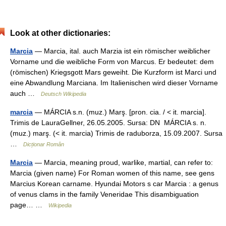
Look at other dictionaries:
Marcia
— Marcia, ital. auch Marzia ist ein römischer weiblicher
Vorname und die weibliche Form von Marcus. Er bedeutet: dem
(römischen) Kriegsgott Mars geweiht. Die Kurzform ist Marci und
eine Abwandlung Marciana. Im Italienischen wird dieser Vorname
auch …
Deutsch Wikipedia
marcia
— MÁRCIA s.n. (muz.) Marş. [pron. cia. / < it. marcia].
Trimis de LauraGellner, 26.05.2005. Sursa: DN MÁRCIA s. n.
(muz.) marş. (< it. marcia) Trimis de raduborza, 15.09.2007. Sursa
…
Dicționar Român
Marcia
— Marcia, meaning proud, warlike, martial, can refer to:
Marcia (given name) For Roman women of this name, see gens
Marcius Korean carname. Hyundai Motors s car Marcia : a genus
of venus clams in the family Veneridae This disambiguation
page… …
Wikipedia