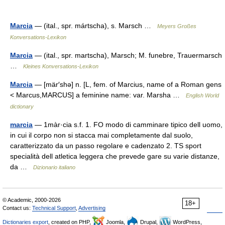
Marcia
— (ital., spr. mártscha), s. Marsch …
Meyers Großes
Konversations-Lexikon
Marcia
— (ital., spr. martscha), Marsch; M. funebre, Trauermarsch
…
Kleines Konversations-Lexikon
Marcia
— [mär′shə] n. [L, fem. of Marcius, name of a Roman gens
< Marcus,MARCUS] a feminine name: var. Marsha …
English World
dictionary
marcia
— 1màr·cia s.f. 1. FO modo di camminare tipico dell uomo,
in cui il corpo non si stacca mai completamente dal suolo,
caratterizzato da un passo regolare e cadenzato 2. TS sport
specialità dell atletica leggera che prevede gare su varie distanze,
da …
Dizionario italiano
© Academic, 2000-2026
18+
Contact us:
Technical Support
,
Advertising
Dictionaries export
, created on PHP,
Joomla,
Drupal,
WordPress,