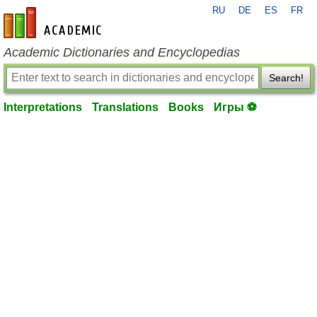
RU
DE
ES
FR
en-academic.com
Academic Dictionaries and Encyclopedias
Search!
Interpretations
Translations
Books
Игры ⚽