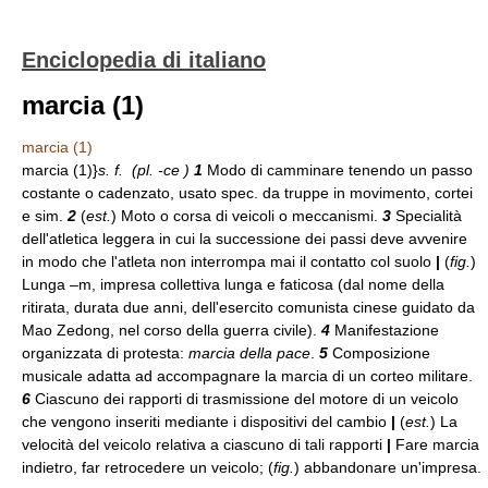
Enciclopedia di italiano
marcia (1)
marcia (1)
marcia (1)}
s. f. (
pl.
-ce )
1
Modo di camminare tenendo un passo
costante o cadenzato, usato spec. da truppe in movimento, cortei
e sim.
2
(
est.
) Moto o corsa di veicoli o meccanismi.
3
Specialità
dell'atletica leggera in cui la successione dei passi deve avvenire
in modo che l'atleta non interrompa mai il contatto col suolo
|
(
fig.
)
Lunga –m, impresa collettiva lunga e faticosa (dal nome della
ritirata, durata due anni, dell'esercito comunista cinese guidato da
Mao Zedong, nel corso della guerra civile).
4
Manifestazione
organizzata di protesta:
marcia della pace
.
5
Composizione
musicale adatta ad accompagnare la marcia di un corteo militare.
6
Ciascuno dei rapporti di trasmissione del motore di un veicolo
che vengono inseriti mediante i dispositivi del cambio
|
(
est.
) La
velocità del veicolo relativa a ciascuno di tali rapporti
|
Fare marcia
indietro, far retrocedere un veicolo; (
fig.
) abbandonare un'impresa.