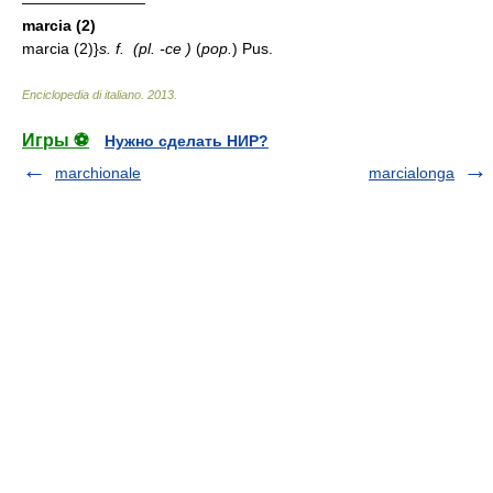
————————
marcia (2)
marcia (2)}
s. f. (
pl.
-ce )
(
pop.
) Pus.
Enciclopedia di italiano
.
2013
.
Игры ⚽
Нужно сделать НИР?
marchionale
marcialonga