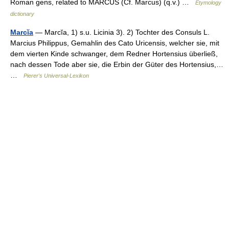
Roman gens, related to MARCUS (Cf. Marcus) (q.v.) …
Etymology
dictionary
Marcĭa
— Marcĭa, 1) s.u. Licinia 3). 2) Tochter des Consuls L.
Marcius Philippus, Gemahlin des Cato Uricensis, welcher sie, mit
dem vierten Kinde schwanger, dem Redner Hortensius überließ,
nach dessen Tode aber sie, die Erbin der Güter des Hortensius,…
…
Pierer's Universal-Lexikon